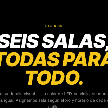
LAS SEIS
SEIS SALAS
TODAS PAR
TODO.
e su detalle visual — su color de LED, su vinilo, su mur
— SALA 02
— SALA 04
s igual. Asignamos sala según aforo y horario de cada 
SALA 2
SALA 4
— SALA 06
estilo.