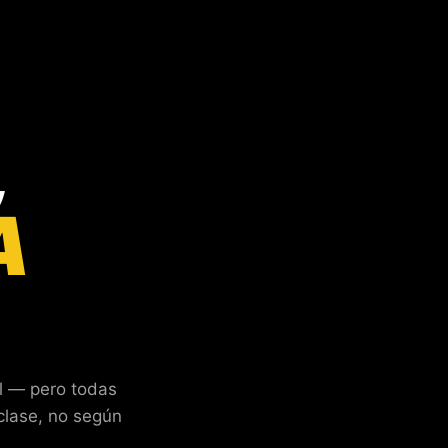
,
A
al — pero todas
clase, no según