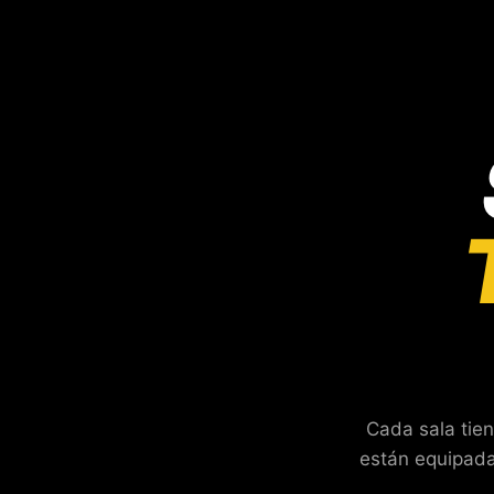
Cada sala tien
— SALA 01
— SALA 03
están equipada
SALA 1
SALA 3
— SALA 05