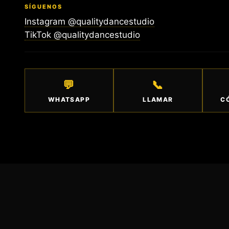
SÍGUENOS
Instagram @qualitydancestudio
TikTok @qualitydancestudio
💬
📞
WHATSAPP
LLAMAR
C